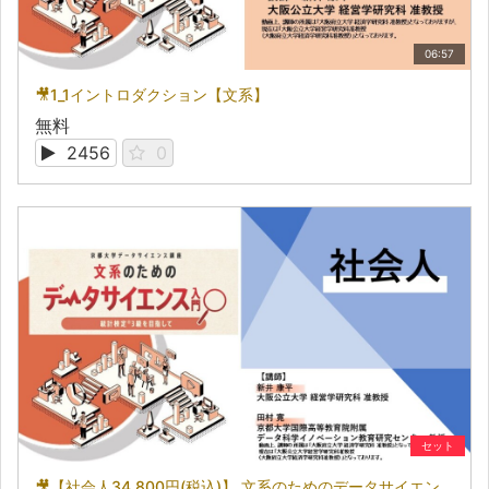
06:57
🎥1_1イントロダクション【文系】
無料
2456
0
セット
🎥【社会人34,800円(税込)】 文系のためのデータサイエンス入門～統計検定(R)3級を目指して～［京都大学データサイエンス講座］（2026）