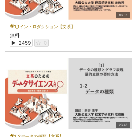
06:57
🎥1_1イントロダクション【文系】
無料
2459
0
23:48
🎥1_2データの種類【文系】