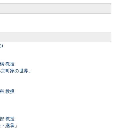
火)
構 教授
い京町家の世界」
科 教授
部 教授
全・継承」