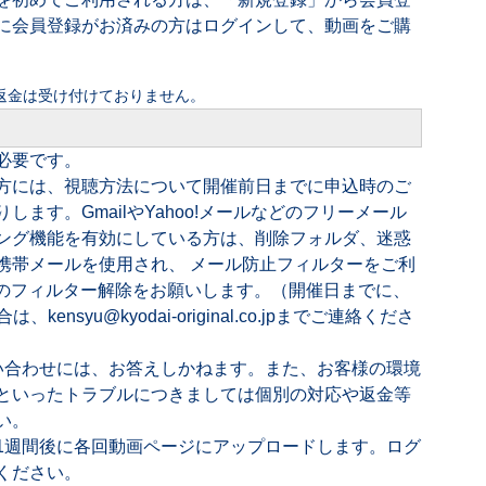
に会員登録がお済みの方はログインして、動画をご購
返金は受け付けておりません。
必要です。
方には、視聴方法について開催前日までに申込時のご
ます。GmailやYahoo!メールなどのフリーメール
ング機能を有効にしている方は、削除フォルダ、迷惑
携帯メールを使用され、 メール防止フィルターをご利
l.co.jpのフィルター解除をお願いします。（開催日までに、
nsyu@kyodai-original.co.jpまでご連絡くださ
問い合わせには、お答えしかねます。また、お客様の環境
といったトラブルにつきましては個別の対応や返金等
い。
1週間後に各回動画ページにアップロードします。ログ
ください。