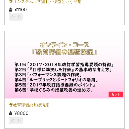
🎥【システム工学編】不便益という発想
¥1100
0
セット
🎥教育評価の基礎講座
¥8000
0