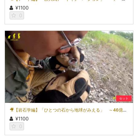
¥1100
0
セット
🎥【岩石学編】「ひとつの石から地球がみえる」 ～46億年の想定外ドラマ～
¥1100
0