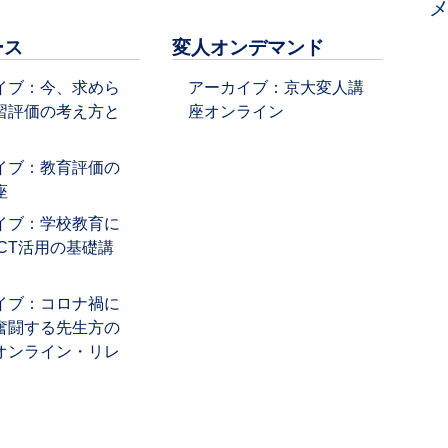
ース
変人オンデマンド
イブ：今、求めら
アーカイブ：京大変人講
習評価の考え方と
座オンライン
イブ：教育評価の
座
イブ：学校教育に
ICT活用の基礎講
イブ：コロナ禍に
奮闘する先生方の
オンライン・リレ