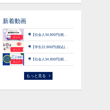
新着動画
🎥【社会人34,800円(税込)】統計解析のためのデータサイエンス～統計検定(R)データサイエンス発展（DS発展）を目指して～［京都大学データサイエンス講座］（2026）
セット
🎥【学生22,800円(税込)】AI×データ活用の実践講座【データサイエンス基礎編】〜数理・データサイエンス・AI（応用基礎レベル）モデルカリキュラム準拠〜［京都大学データサイエンス講座］（2026）
セット
🎥【社会人34,800円(税込)】AI・人工知能の初学者に向けた数学超速入門［京都大学データサイエンス講座］（2026）
セット
もっと見る