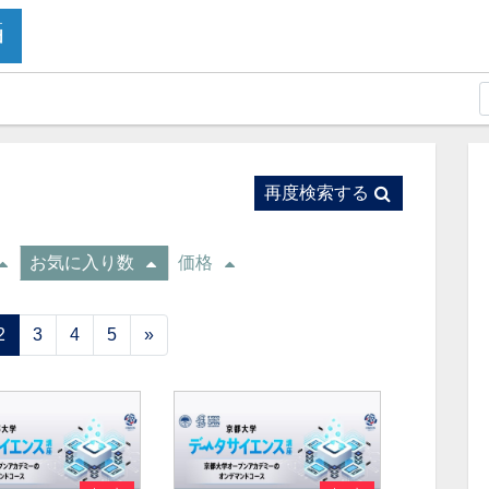
再度検索する
お気に入り数
価格
2
3
4
5
»