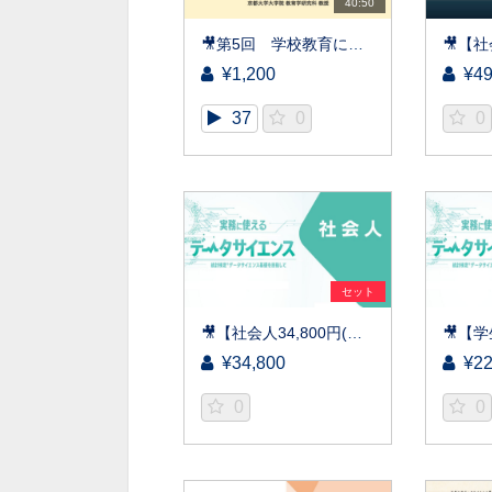
40:50
🎥第5回 学校教育におけるICT活用の基礎講座
¥1,200
¥49
37
0
0
セット
🎥【社会人34,800円(税込)】実務に使えるデータサイエンス～統計検定(R)データサイエンス基礎を目指して～［京都大学データサイエンス講座］（2026）
¥34,800
¥22
0
0