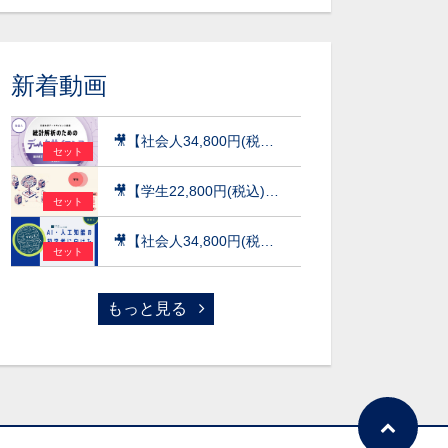
新着動画
🎥【社会人34,800円(税込)】統計解析のためのデータサイエンス～統計検定(R)データサイエンス発展（DS発展）を目指して～［京都大学データサイエンス講座］（2026）
セット
🎥【学生22,800円(税込)】AI×データ活用の実践講座【データサイエンス基礎編】〜数理・データサイエンス・AI（応用基礎レベル）モデルカリキュラム準拠〜［京都大学データサイエンス講座］（2026）
セット
🎥【社会人34,800円(税込)】AI・人工知能の初学者に向けた数学超速入門［京都大学データサイエンス講座］（2026）
セット
もっと見る