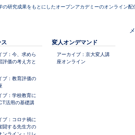
学の研究成果をもとにしたオープンアカデミーのオンライン配信
ース
変人オンデマンド
イブ：今、求めら
アーカイブ：京大変人講
習評価の考え方と
座オンライン
イブ：教育評価の
座
イブ：学校教育に
ICT活用の基礎講
イブ：コロナ禍に
奮闘する先生方の
オンライン・リレ