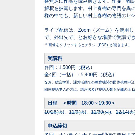
横無尽に作品を読み解きます。作品・物
解釈を披露します。村上春樹の専門を異
様の中でも、新しい村上春樹の物語の1ペ
ライブ配信は、Zoom（ズーム）を使用
で、外出先で、とお好きな場所で受講で
＊
画像をクリックするとチラシ（PDF）が開きます。
受講料
各回：1,500円（税込）
全4回（一括）：5,400円（税込）
なお、総合学習、課外活動での教育機関の団体視聴申込
団体視聴申込の方は、講座名及び視聴人数を記載の上
k
日程 ＜時間 18:00～19:30＞
10/26(火)
、
11/9(火)
、
11/30(火)
、
12/14(火
申込締切
各回、オンラインセミナー開催の前日ま