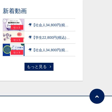
新着動画
🎥【社会人34,800円(税込)】統計解析のためのデータサイエンス～統計検定(R)データサイエンス発展（DS発展）を目指して～［京都大学データサイエンス講座］（2026）
セット
🎥【学生22,800円(税込)】AI×データ活用の実践講座【データサイエンス基礎編】〜数理・データサイエンス・AI（応用基礎レベル）モデルカリキュラム準拠〜［京都大学データサイエンス講座］（2026）
セット
🎥【社会人34,800円(税込)】AI・人工知能の初学者に向けた数学超速入門［京都大学データサイエンス講座］（2026）
セット
もっと見る