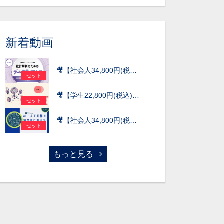
新着動画
🎥【社会人34,800円(税込)】統計解析のためのデータサイエンス～統計検定(R)データサイエンス発展（DS発展）を目指して～［京都大学データサイエンス講座］（2026）
セット
🎥【学生22,800円(税込)】AI×データ活用の実践講座【データサイエンス基礎編】〜数理・データサイエンス・AI（応用基礎レベル）モデルカリキュラム準拠〜［京都大学データサイエンス講座］（2026）
セット
🎥【社会人34,800円(税込)】AI・人工知能の初学者に向けた数学超速入門［京都大学データサイエンス講座］（2026）
セット
もっと見る