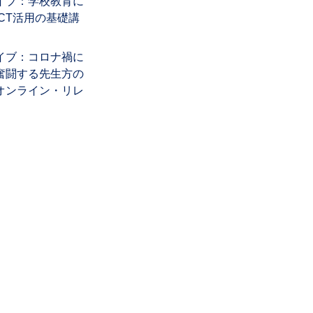
イブ：学校教育に
ICT活用の基礎講
イブ：コロナ禍に
奮闘する先生方の
オンライン・リレ