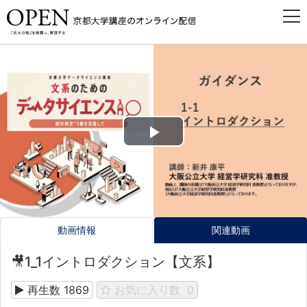
Play
Video
動画情報
関連動画
🎥1_1イントロダクション【文系】
再生数
1869
お気に入り数
0