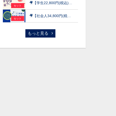
🎥【学生22,800円(税込)】AI×データ活用の実践講座【データサイエンス基礎編】〜数理・データサイエンス・AI（応用基礎レベル）モデルカリキュラム準拠〜［京都大学データサイエンス講座］（2026）
セット
🎥【社会人34,800円(税込)】AI・人工知能の初学者に向けた数学超速入門［京都大学データサイエンス講座］（2026）
セット
もっと見る