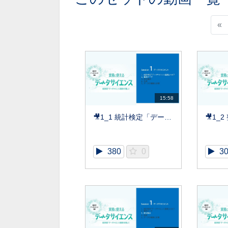
«
15:58
🎥1_1 統計検定「データサイエンス基礎」とは？,整然データ【DS基礎】
380
0
3