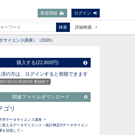
新規登録
ログイン
検索
詳細検索
タサイエンス講座］（2026）
購入する(22,800円)
入済の方は、ログインすると視聴できます
027-03-31 00:00:00
配信終了
関連ファイルダウンロード
テゴリ
大学データサイエンス講座
>
に使えるデータサイエンス～統計検定®データサイエン
礎を目指して～