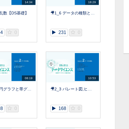
14:34
18:29
5 乱数【DS基礎】
🎥1_6 データの種類と計算【DS基礎】
24
0
231
0
08:19
10:53
🎥2_2 円グラフと帯グラフ,ツリーマップ【DS基礎】
🎥2_3 パレート図,ヒストグラム【DS基礎】
38
0
168
0