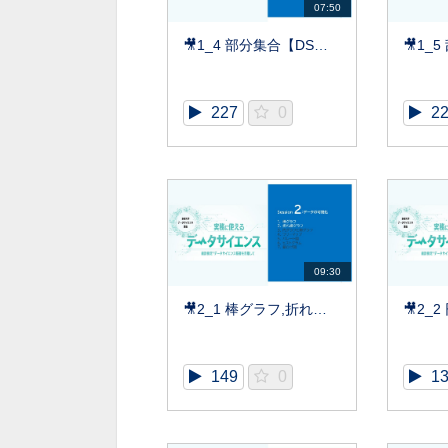
07:50
🎥1_4 部分集合【DS基礎】
🎥1_
227
0
2
09:30
🎥2_1 棒グラフ,折れ線グラフ【DS基礎】
149
0
1