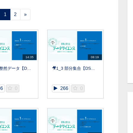
1
2
»
14:35
08:19
🎥1_2 整然データ【DS基礎】
🎥1_3 部分集合【DS基礎】
06
0
266
0