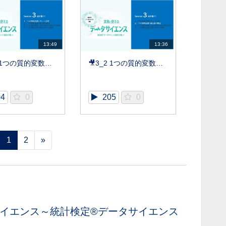
13:49
13:36
🎥3_1 1つの質的変数：パレート分析【DS基礎】
🎥3_2 1つの質的変数：適合度の検定【DS基礎】
04
0
205
0
1
2
»
イエンス～統計検定®データサイエンス