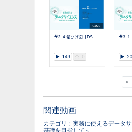
04:22
🎥2_4 箱ひげ図【DS基礎】
149
0
2
«
関連動画
カテゴリ：実務に使えるデータサ
基礎を目指して～