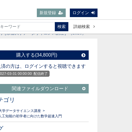
新規登録
ログイン
検索
詳細検索
入門［京都大学データサイエンス講座］（2026）
購入する(34,800円)
入済の方は、ログインすると視聴できます
027-03-31 00:00:00
配信終了
関連ファイルダウンロード
テゴリ
大学データサイエンス講座
>
・人工知能の初学者に向けた数学超速入門
グ