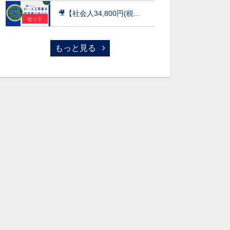
🎥【社会人34,800円(税込)】AI・人工知能の初学者に向けた数学超速入門［京都大学データサイエンス講座］（2026）
セット
もっと見る