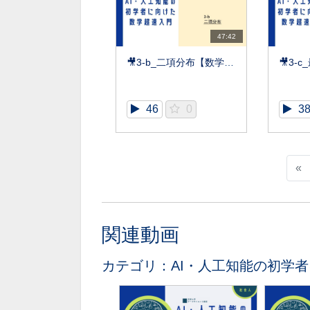
47:42
🎥3-b_二項分布【数学超速入門】
46
0
3
«
関連動画
カテゴリ：AI・人工知能の初学