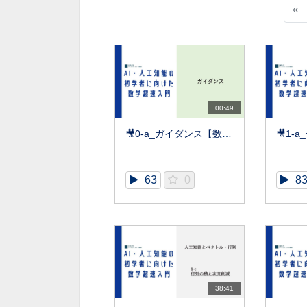
«
00:49
🎥0-a_ガイダンス【数学超速入門】
63
0
8
38:41