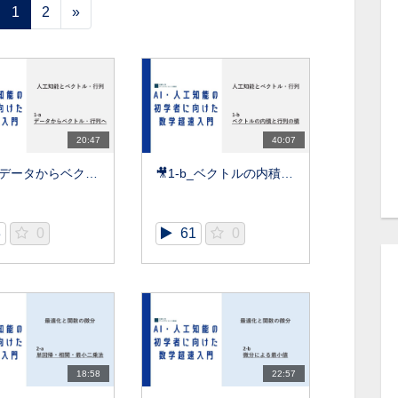
1
2
»
20:47
40:07
🎥1-a_データからベクトル・行列へ【数学超速入門】
🎥1-b_ベクトルの内積と行列の積【数学超速入門】
3
0
61
0
18:58
22:57