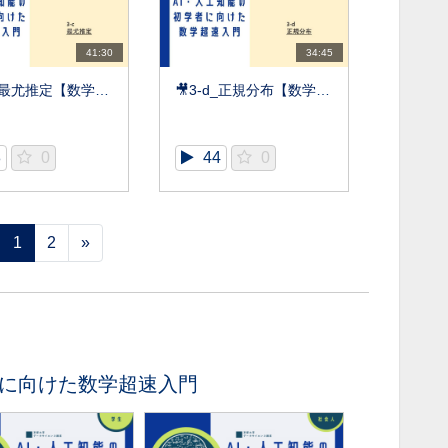
41:30
34:45
🎥3-c_最尤推定【数学超速入門】
🎥3-d_正規分布【数学超速入門】
8
0
44
0
1
2
»
者に向けた数学超速入門