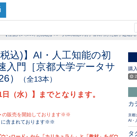
【社会人34,800円(税込)】AI・人工知能の初学者に向けた数学超速
円(税込)】AI・人工知能の初
速入門［京都大学データサ
購
26）
2
（全13本）
月31日（水）】までとなります。
カ
ト
の販売を開始しております※※
京都
AI
」に含まれております※※
タ
ダウンロード』から「カリキュラム」と「教材」をダウ