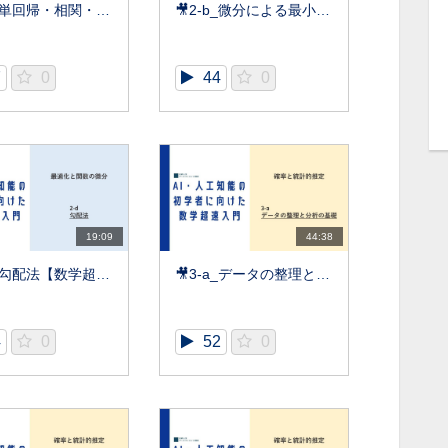
🎥2-a_単回帰・相関・最小二乗法【数学超速入門】
🎥2-b_微分による最小値【数学超速入門】
7
0
44
0
19:09
44:38
🎥2-d_勾配法【数学超速入門】
🎥3-a_データの整理と分析の基礎【数学超速入門】
4
0
52
0