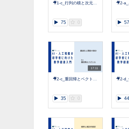
🎥1-c_行列の積と次元削減【数学超速入門】
75
0
5
17:11
🎥2-c_重回帰とベクトル【数学超速入門】
35
0
4