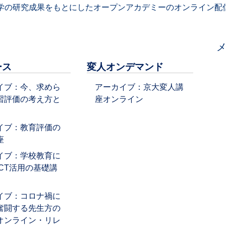
学の研究成果をもとにしたオープンアカデミーのオンライン配信
ース
変人オンデマンド
イブ：今、求めら
アーカイブ：京大変人講
習評価の考え方と
座オンライン
イブ：教育評価の
座
イブ：学校教育に
ICT活用の基礎講
イブ：コロナ禍に
奮闘する先生方の
オンライン・リレ