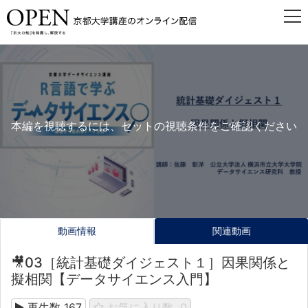
本編を視聴するには、セットの視聴条件をご確認ください
動画情報
関連動画
🎥03［統計基礎ダイジェスト１］因果関係と
擬相関【データサイエンス入門】
再生数
167
お気に入り数
0