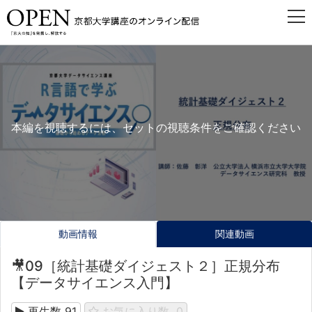
本編を視聴するには、セットの視聴条件をご確認ください
動画情報
関連動画
🎥09［統計基礎ダイジェスト２］正規分布
【データサイエンス入門】
再生数
91
お気に入り数
0