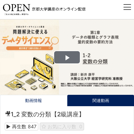
Play
Video
動画情報
関連動画
🎥1_2 変数の分類【2級講座】
再生数
847
お気に入り数
0