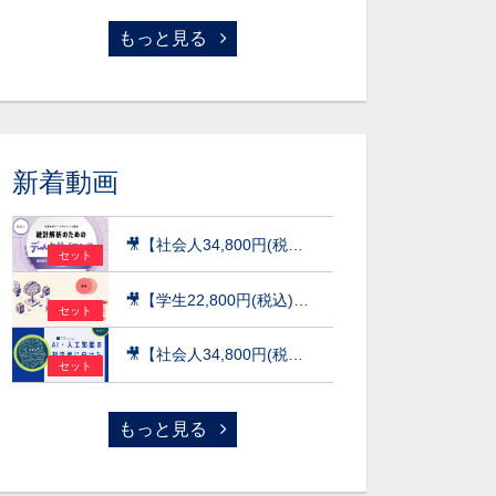
もっと見る
新着動画
🎥【社会人34,800円(税込)】統計解析のためのデータサイエンス～統計検定(R)データサイエンス発展（DS発展）を目指して～［京都大学データサイエンス講座］（2026）
セット
🎥【学生22,800円(税込)】AI×データ活用の実践講座【データサイエンス基礎編】〜数理・データサイエンス・AI（応用基礎レベル）モデルカリキュラム準拠〜［京都大学データサイエンス講座］（2026）
セット
🎥【社会人34,800円(税込)】AI・人工知能の初学者に向けた数学超速入門［京都大学データサイエンス講座］（2026）
セット
もっと見る