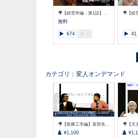
20:27
🎥【経営学編：第1話】山内先生 「おもてなし」には裏がある！？ ～サービスにおける弁証法的闘争～
無料
674
0
41
カテゴリ：変人オンデマンド
1:18:27
🎥【医療工学編】富田先生 「できないからできるんだ」～だれもが特別な自分である社会～
¥1,100
¥1,