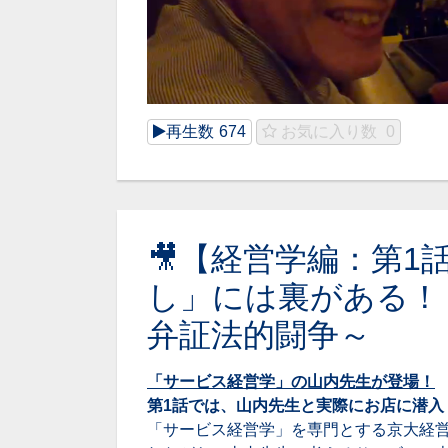
再生数
674
お気に入り数
0
🎥【経営学編：第1
し」には裏がある！
弁証法的闘争～
「サービス経営学」の山内先生が登場！
第1話では、山内先生と実際にお店に潜入
「サービス経営学」を専門とする京大経