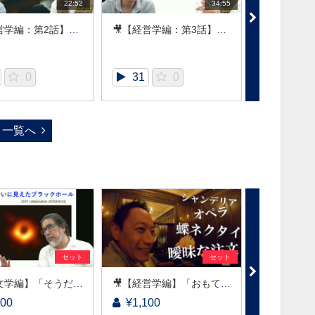
22:52
34:55
🎥【経営学編：第2話】山内先生 「おもてなし」には裏がある！？ ～サービスにおける弁証法的闘争～
🎥【経営学編：第3話】山内先生 「おもてなし」には裏がある！？ ～サービスにおける弁証法的闘争～
0
31
0
25
一覧へ
セット
セット
🎥【天文学編】「そうだ、宇宙へ行こう！」～ブラックホールとバリアフリーとの意外な接点～
🎥【経営学編】「おもてなし」には裏がある！？ ～サービスにおける弁証法的闘争～
100
¥1,100
¥1,100