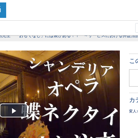
内先生 「おもてなし」には裏がある！？ ～サービスにおける弁証法
こ
カ
変人
Play
Video