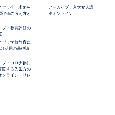
イブ：今、求めら
アーカイブ：京大変人講
習評価の考え方と
座オンライン
イブ：教育評価の
座
イブ：学校教育に
ICT活用の基礎講
イブ：コロナ禍に
奮闘する先生方の
オンライン・リレ